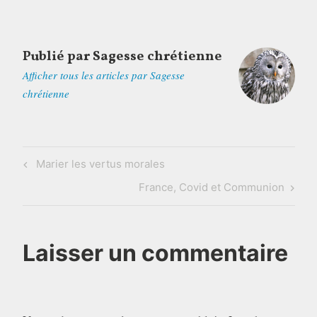
Publié par
Sagesse chrétienne
Afficher tous les articles par Sagesse
chrétienne
Navigation
Previous
Marier les vertus morales
de
Post
Next
France, Covid et Communion
l’article
Post
Laisser un commentaire